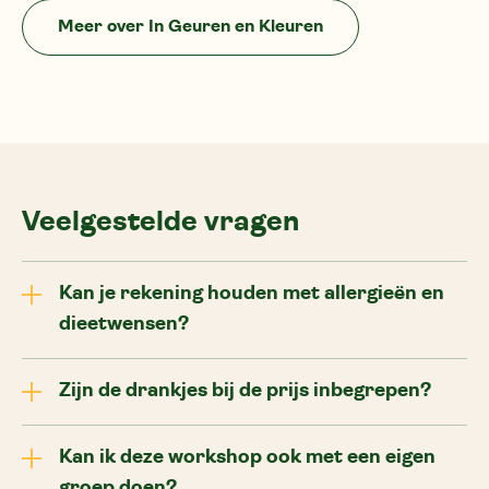
Meer over In Geuren en Kleuren
Veelgestelde vragen
Kan je rekening houden met allergieën en
dieetwensen?
Bij een privé workshopkan ik met veel rekening
Zijn de drankjes bij de prijs inbegrepen?
houden. Belangrijk is om van te voren de wensen
goed te bespreken omdat er vaak speciaal
De prijzen zoals aangegeven op de website zijn
ingekocht moet worden. Geef dieetwensen en
Kan ik deze workshop ook met een eigen
inclusief koffie en thee. Alle overige drankjes die
allergieën dus tijdig door, het beste direct bij de
groep doen?