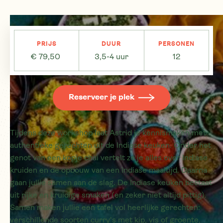
PRIJS
DUUR
PERSONEN
€
79,50
3,5-4 uur
12
Reserveer je plek
Tijdens deze workshop laat Astrid je kennismaken met
authentieke gerechten uit de Indiase keuken. Onder het
genot van een kopje chai vertelt ze je alles over Indiase
kruiden en de opbouw van een Indiase maaltijd. Daarna
gaan jullie samen aan de slag. De Indiase keuken bestaat
uit rijke en kruidige smaken (en zeker niet altijd pittig).
Samen maken jullie een tafel vol heerlijke gerechten:
verschillende soorten curry's met kip, vis of groente,