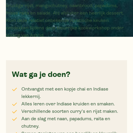
kruidige rijst, mangochutney, naanbrood, papadums,
frisse raita en salade. Als afsluiter een heerlijk dessert.
Kom deze relatief onbekende Aziatische keuken
ontdekken tijdens deze kleurrijke kookworkshop onder
leiding van Astrid.
Wat ga je doen?
Ontvangst met een kopje chai en Indiase
lekkernij.
Alles leren over Indiase kruiden en smaken.
Verschillende soorten curry's en rijst maken.
Aan de slag met naan, papadums, raita en
chutney.