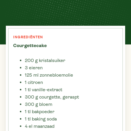
INGREDIËNTEN
Courgettecake
200 g kristalsuiker
3 eieren
125 ml zonnebloemolie
1 citroen
1 tl vanille-extract
300 g courgette, geraspt
300 g bloem
1 tl bakpoeder
1 tl baking soda
4 el maanzaad