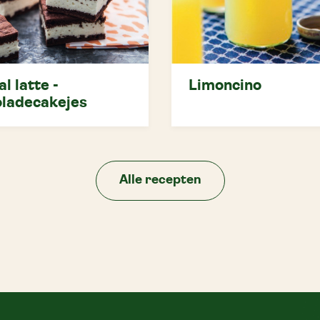
al latte -
Limoncino
ladecakejes
Alle recepten