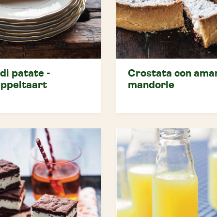
di patate -
Crostata con amar
ppeltaart
mandorle