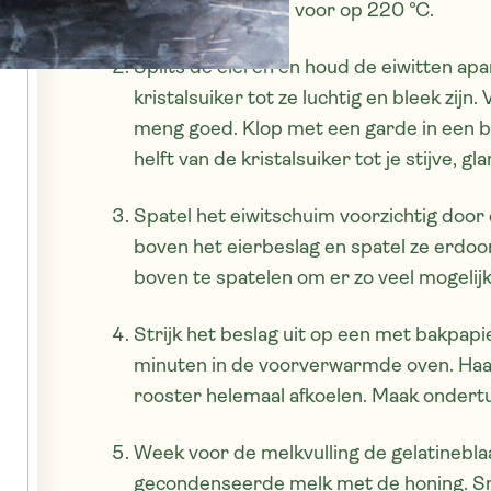
Verwarm de oven voor op 220 °C.
Splits de eieren en houd de eiwitten apa
kristalsuiker tot ze luchtig en bleek zijn
meng goed. Klop met een garde in een 
helft van de kristalsuiker tot je stijve, g
Spatel het eiwitschuim voorzichtig door
boven het eierbeslag en spatel ze erdoo
boven te spatelen om er zo veel mogelijk
Strijk het beslag uit op een met bakpapi
minuten in de voorverwarmde oven. Haal 
rooster helemaal afkoelen. Maak ondertu
Week voor de melkvulling de gelatinebla
gecondenseerde melk met de honing. Snij