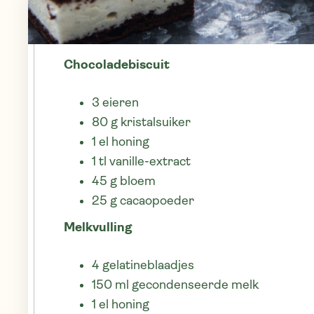
INGREDIËNTEN VOOR 10 STUKS:
Chocoladebiscuit
3 eieren
80 g kristalsuiker
1 el honing
1 tl vanille-extract
45 g bloem
25 g cacaopoeder
Melkvulling
4 gelatineblaadjes
150 ml gecondenseerde melk
1 el honing